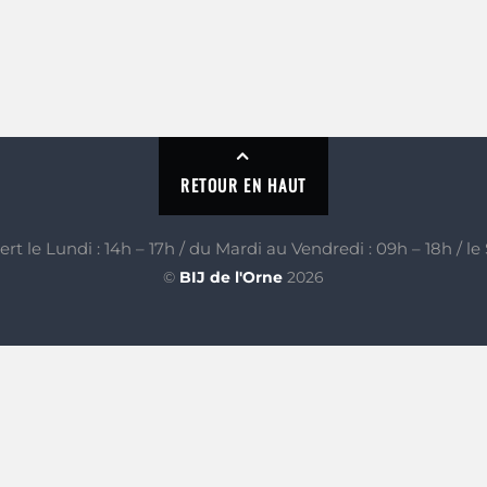
RETOUR EN HAUT
 le Lundi : 14h – 17h / du Mardi au Vendredi : 09h – 18h / le
©
BIJ de l'Orne
2026