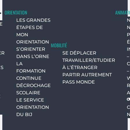
ORIENTATION
ANIMAT
LES GRANDES
N
E
ÉTAPES DE
N
MON
P
ORIENTATION
É
MOBILITÉ
S’ORIENTER
I
ER
SE DÉPLACER
DANS L’ORNE
–
TRAVAILLER/ETUDIER
LA
C
S
À L’ÉTRANGER
FORMATION
–
PARTIR AUTREMENT
CONTINUE
PASS MONDE
DÉCROCHAGE
R
SCOLAIRE
A
E
LE SERVICE
ORIENTATION
DU BIJ
N