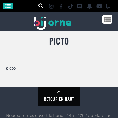
PICTO
picto
RETOUR EN HAUT
Nous sommes ouvert le Lundi : 14h – 17h / du Mardi au