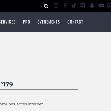
SERVICES
PRO
ÉVÉNEMENTS
CONTACT
ments
a Boussole des Jeunes
omeneurs du Net
Rapport d’activités
Devenez adhérent
°179
communes, accès Internet