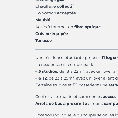
Chauffage
collectif
Colocation
acceptée
Meublé
Accès à Internet en
fibre optique
Cuisine équipée
Terrasse
Une résidence étudiante propose
11 loge
La résidence est composée de :
–
5 studios,
de 18 à 22m², avec un loyer al
–
6 T2
, de 23 à 29m², avec un loyer allant
d
Certains studios et T2 possèdent une
terr
Centre-ville, mairie et commerces
accessi
Arrêts de bus à proximité
et donc
campus
Location individuelle ou couple selon les