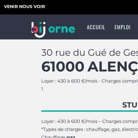
VENIR NOUS VOIR
ACCUEIL
EMPLOI
Qui sommes-nous ?
Le Blog de la Médiation Numérique Ornaise
Le réseau Information Jeunesse
Formulaire de contact
Notre Service Emploi
Notre Service Baby
Notre Service Cours Part
30 rue du Gué de Ge
61000
ALEN
Loyer : 430 à 600 €/mois - Charges compr
1
STU
Loyer : 430 à 600 €/mois – Charges compr
*Types de charges : chauffage, gaz, électr
Chauffage
gaz